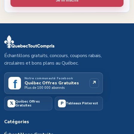
Je m'inscris
Échantillons gratuits, concours, coupons rabais,
circulaires et bons plans au Québec.
Notre communauté Facebook
f
↗
Québec Offres Gratuites
Plus de 100 000 abonnés
Québec Offres
𝕏
P
Tableaux Pinterest
Gratuites
Catégories