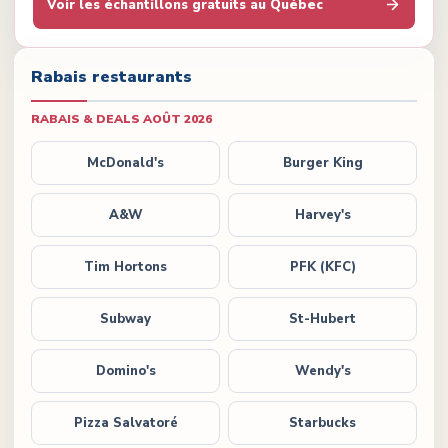
Voir les échantillons gratuits au Québec
Rabais restaurants
RABAIS & DEALS
AOÛT 2026
McDonald's
Burger King
A&W
Harvey's
Tim Hortons
PFK (KFC)
Subway
St-Hubert
Domino's
Wendy's
Pizza Salvatoré
Starbucks