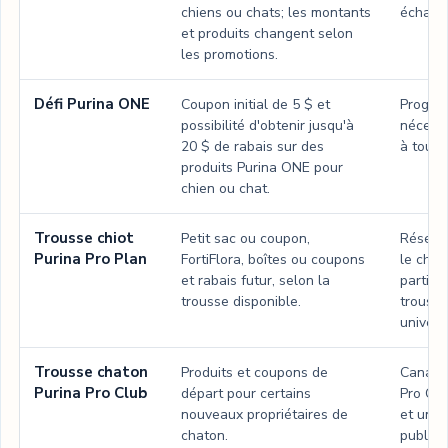
chiens ou chats; les montants
échanti
et produits changent selon
les promotions.
Défi Purina ONE
Coupon initial de 5 $ et
Progra
possibilité d'obtenir jusqu'à
nécessa
20 $ de rabais sur des
à tous 
produits Purina ONE pour
chien ou chat.
Trousse chiot
Petit sac ou coupon,
Réservé
Purina Pro Plan
FortiFlora, boîtes ou coupons
le chio
et rabais futur, selon la
partici
trousse disponible.
trousse
univers
Trousse chaton
Produits et coupons de
Canal 
Purina Pro Club
départ pour certains
Pro Clu
nouveaux propriétaires de
et une 
chaton.
public.