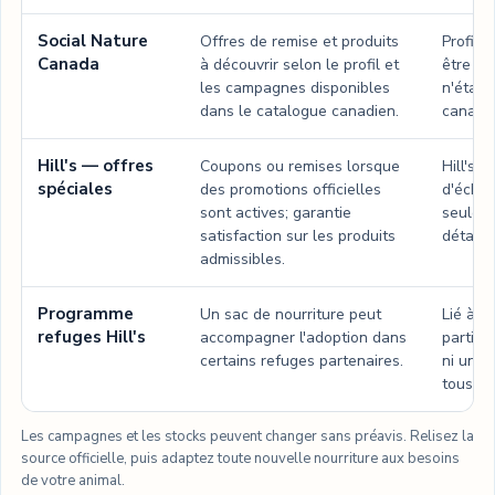
Social Nature
Offres de remise et produits
Profil,
Canada
à découvrir selon le profil et
être re
les campagnes disponibles
n'était
dans le catalogue canadien.
canadie
Hill's — offres
Coupons ou remises lorsque
Hill's 
spéciales
des promotions officielles
d'échan
sont actives; garantie
seuleme
satisfaction sur les produits
détailla
admissibles.
Programme
Un sac de nourriture peut
Lié à u
refuges Hill's
accompagner l'adoption dans
partici
certains refuges partenaires.
ni une 
tous.
Les campagnes et les stocks peuvent changer sans préavis. Relisez la
source officielle, puis adaptez toute nouvelle nourriture aux besoins
de votre animal.