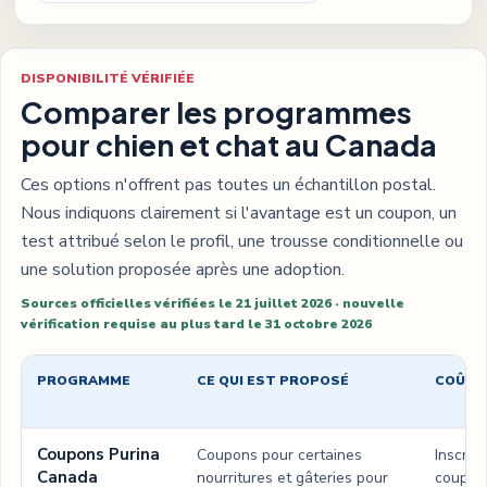
DISPONIBILITÉ VÉRIFIÉE
Comparer les programmes
pour chien et chat au Canada
Ces options n'offrent pas toutes un échantillon postal.
Nous indiquons clairement si l'avantage est un coupon, un
test attribué selon le profil, une trousse conditionnelle ou
une solution proposée après une adoption.
Sources officielles vérifiées le 21 juillet 2026 · nouvelle
vérification requise au plus tard le 31 octobre 2026
PROGRAMME
CE QUI EST PROPOSÉ
COÛT 
Comparatif :
Comparer les programmes pour chien et chat au
Coupons Purina
Coupons pour certaines
Inscrip
Canada
nourritures et gâteries pour
coupon.