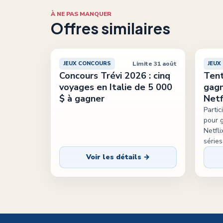
À NE PAS MANQUER
Offres similaires
Limite 31 août
JEUX CONCOURS
JEUX
Concours Trévi 2026 : cinq
Tent
voyages en Italie de 5 000
gagn
$ à gagner
Netf
Parti
pour 
Netfli
série
Voir les détails →