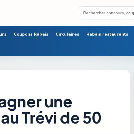
urs
Coupons Rabais
Circulaires
Rabais restaurants
gagner une
u Trévi de 50