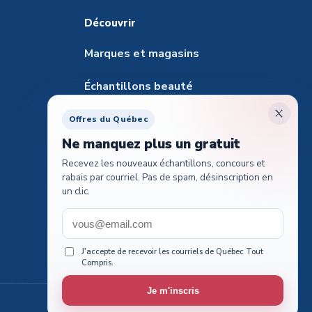
Découvrir
Marques et magasins
Échantillons beauté
Santé et pharmacie
Offres du Québec
Ne manquez plus un gratuit
Échantillons pour animaux
Recevez les nouveaux échantillons, concours et
rabais par courriel. Pas de spam, désinscription en
Tester des produits
un clic.
Guide des cartes-cadeaux
Concours voyages
J'accepte de recevoir les courriels de Québec Tout
Compris.
Je m'inscris