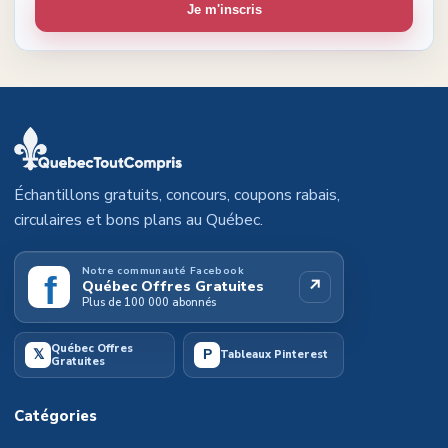
Je m'inscris
Échantillons gratuits, concours, coupons rabais,
circulaires et bons plans au Québec.
Notre communauté Facebook
f
↗
Québec Offres Gratuites
Plus de 100 000 abonnés
Québec Offres
𝕏
P
Tableaux Pinterest
Gratuites
Catégories