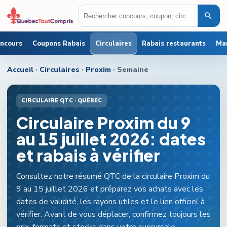
oncours
Coupons Rabais
Circulaires
Rabais restaurants
Ma
Accueil
·
Circulaires
·
Proxim
· Semaine
CIRCULAIRE QTC ·
QUÉBEC
Circulaire Proxim du 9
au 15 juillet 2026: dates
et rabais à vérifier
Consultez notre résumé QTC de la circulaire Proxim du
9 au 15 juillet 2026 et préparez vos achats avec les
dates de validité, les rayons utiles et le lien officiel à
vérifier. Avant de vous déplacer, confirmez toujours les