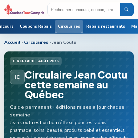
oncours
Coupons Rabais
Circulaires
Rabais restaurants
Ma
Accueil
·
Circulaires
·
Jean Coutu
CIRCULAIRE ·
AOÛT 2026
Circulaire Jean Coutu
JC
cette semaine au
Québec
Guide permanent · éditions mises à jour chaque
semaine
Jean Coutu est un bon réflexe pour les rabais
pharmacie, soins, beauté, produits bébé et essentiels