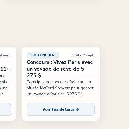
24 août
Limite 7 sept.
JEUX CONCOURS
Concours : Vivez Paris avec
A11+
un voyage de rêve de 5
on
275 $
çois
Participez au concours Reitmans et
sung
Musée McCord Stewart pour gagner
us
un voyage à Paris de 5 275 $ !
Voir les détails →