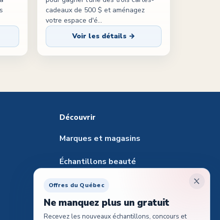
s
cadeaux de 500 $ et aménagez
votre espace d'é
...
Voir les détails →
Découvrir
Marques et magasins
Échantillons beauté
Santé et pharmacie
Offres du Québec
Ne manquez plus un gratuit
Échantillons pour animaux
Recevez les nouveaux échantillons, concours et