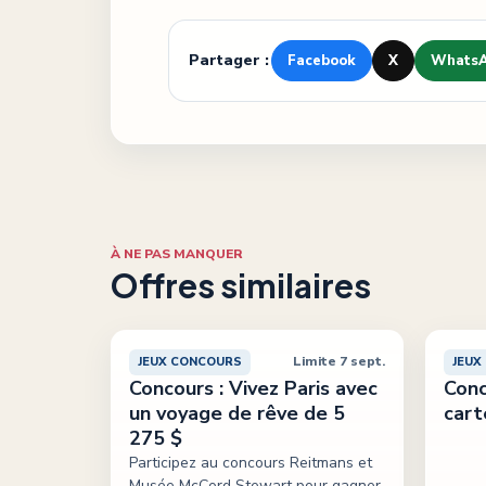
Partager :
Facebook
X
Whats
À NE PAS MANQUER
Offres similaires
Limite 7 sept.
JEUX CONCOURS
JEUX
Concours : Vivez Paris avec
Conc
un voyage de rêve de 5
cart
275 $
Participez au concours Reitmans et
Musée McCord Stewart pour gagner