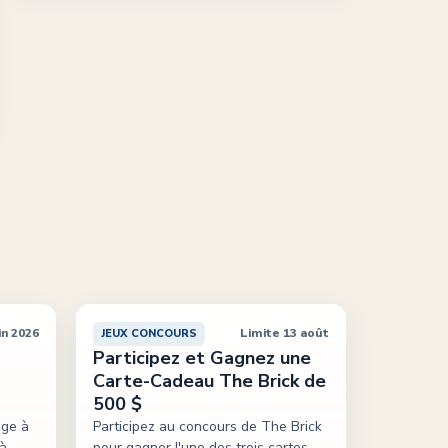
in 2026
Limite 13 août
JEUX CONCOURS
Participez et Gagnez une
Carte-Cadeau The Brick de
500 $
age à
Participez au concours de The Brick
 à
pour gagner l'une des trois cartes-