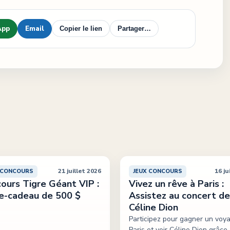
App
Email
Copier le lien
Partager…
21 juillet 2026
16 ju
 CONCOURS
JEUX CONCOURS
ours Tigre Géant VIP :
Vivez un rêve à Paris :
e-cadeau de 500 $
Assistez au concert de
Céline Dion
Participez pour gagner un voy
Paris et voir Céline Dion grâce