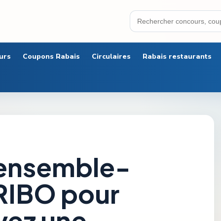
urs
Coupons Rabais
Circulaires
Rabais restaurants
 ensemble-
RIBO pour
ivez une