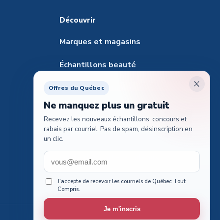
Découvrir
Marques et magasins
Échantillons beauté
Santé et pharmacie
Offres du Québec
Ne manquez plus un gratuit
Échantillons pour animaux
Recevez les nouveaux échantillons, concours et
rabais par courriel. Pas de spam, désinscription en
Tester des produits
un clic.
Guide des cartes-cadeaux
Concours voyages
J'accepte de recevoir les courriels de Québec Tout
Compris.
Je m'inscris