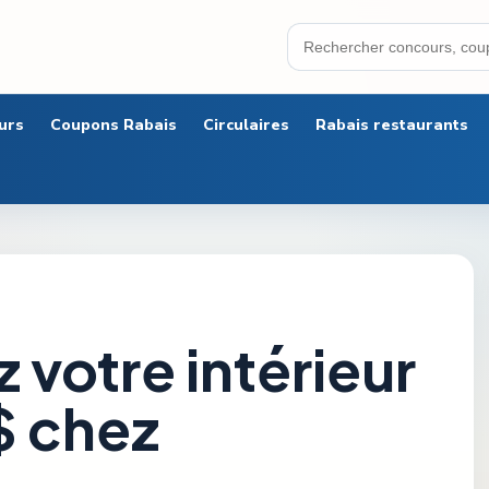
urs
Coupons Rabais
Circulaires
Rabais restaurants
 votre intérieur
$ chez