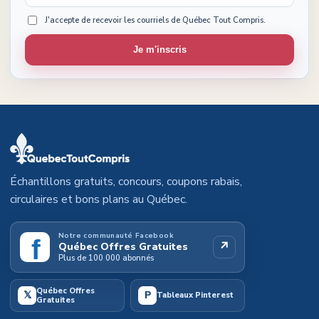
J'accepte de recevoir les courriels de Québec Tout Compris.
Je m'inscris
Échantillons gratuits, concours, coupons rabais,
circulaires et bons plans au Québec.
Notre communauté Facebook
f
↗
Québec Offres Gratuites
Plus de 100 000 abonnés
Québec Offres
𝕏
P
Tableaux Pinterest
Gratuites