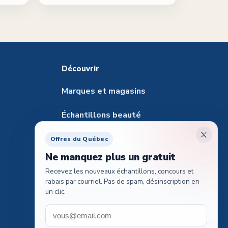
Découvrir
Marques et magasins
Échantillons beauté
Santé et pharmacie
Offres du Québec
Ne manquez plus un gratuit
Échantillons pour animaux
Recevez les nouveaux échantillons, concours et
rabais par courriel. Pas de spam, désinscription en
Tester des produits
un clic.
Guide des cartes-cadeaux