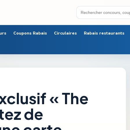
urs
Coupons Rabais
Circulaires
Rabais restaurants
clusif « The
ntez de
une carte-