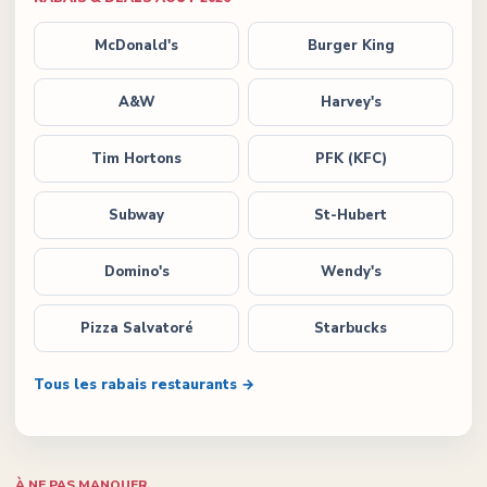
McDonald's
Burger King
A&W
Harvey's
Tim Hortons
PFK (KFC)
Subway
St-Hubert
Domino's
Wendy's
Pizza Salvatoré
Starbucks
Tous les rabais restaurants →
À NE PAS MANQUER