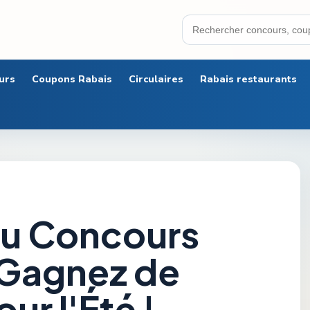
urs
Coupons Rabais
Circulaires
Rabais restaurants
au Concours
 Gagnez de
ur l'Été !