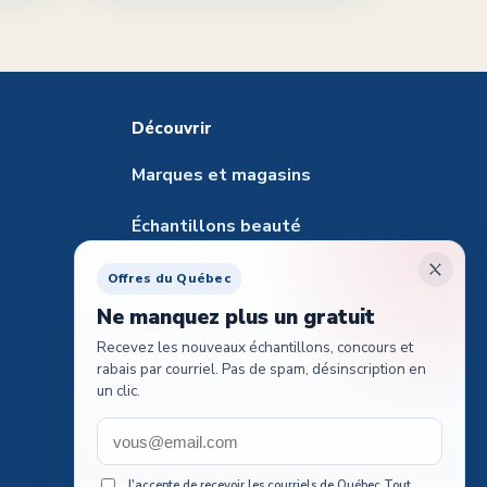
Découvrir
Marques et magasins
Échantillons beauté
Santé et pharmacie
Offres du Québec
Ne manquez plus un gratuit
Échantillons pour animaux
Recevez les nouveaux échantillons, concours et
rabais par courriel. Pas de spam, désinscription en
Tester des produits
un clic.
Guide des cartes-cadeaux
Concours voyages
J'accepte de recevoir les courriels de Québec Tout