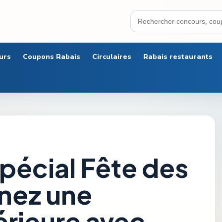
urs
Coupons Rabais
Circulaires
Rabais restaurants
pécial Fête des
nez une
érieure avec