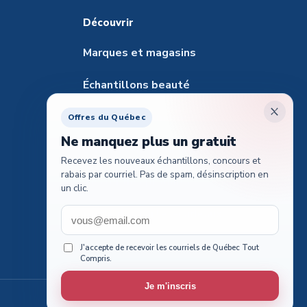
Découvrir
Marques et magasins
Échantillons beauté
Santé et pharmacie
Offres du Québec
Ne manquez plus un gratuit
Échantillons pour animaux
Recevez les nouveaux échantillons, concours et
rabais par courriel. Pas de spam, désinscription en
Tester des produits
un clic.
Guide des cartes-cadeaux
Concours voyages
J'accepte de recevoir les courriels de Québec Tout
Compris.
Je m'inscris