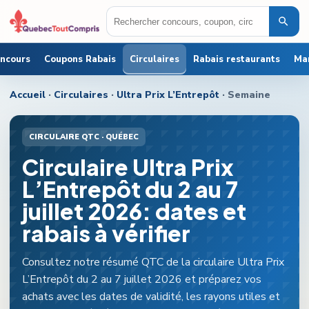
oncours
Coupons Rabais
Circulaires
Rabais restaurants
Ma
Accueil
·
Circulaires
·
Ultra Prix L’Entrepôt
· Semaine
CIRCULAIRE QTC ·
QUÉBEC
Circulaire Ultra Prix
L’Entrepôt du 2 au 7
juillet 2026: dates et
rabais à vérifier
Consultez notre résumé QTC de la circulaire Ultra Prix
L’Entrepôt du 2 au 7 juillet 2026 et préparez vos
achats avec les dates de validité, les rayons utiles et