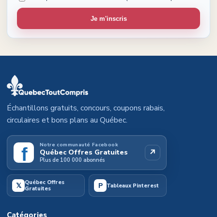
Je m'inscris
Échantillons gratuits, concours, coupons rabais,
circulaires et bons plans au Québec.
Notre communauté Facebook
f
↗
Québec Offres Gratuites
Plus de 100 000 abonnés
Québec Offres
𝕏
P
Tableaux Pinterest
Gratuites
Catégories