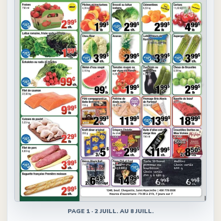
PAGE
1
·
2 JUILL. AU 8 JUILL.