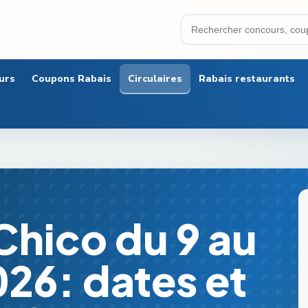
urs
Coupons Rabais
Circulaires
Rabais restaurants
 Chico du 9 au
2026: dates et