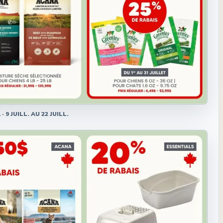
1
·
9 JUILL. AU 22 JUILL.